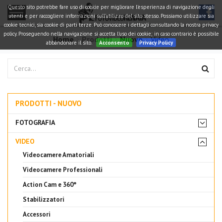
Questo sito potrebbe fare uso di cookie per migliorare l'esperienza di navigazione degli
utenti e per raccogliere informazioni sull'utilizzo del sito stesso. Possiamo utilizzare sia
cookie tecnici, sia cookie di parti terze. Può conoscere i dettagli consultando la nostra privacy
policy. Proseguendo nella navigazione si accetta l'uso dei cookie; in caso contrario è possibile
Home
Prodotti
Nuovo
Video
abbandonare il sito.
Acconsento
Privacy Policy
PRODOTTI - NUOVO
FOTOGRAFIA
VIDEO
Videocamere Amatoriali
Videocamere Professionali
Action Cam e 360°
Stabilizzatori
Accessori