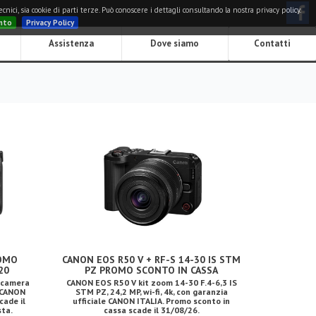
nici, sia cookie di parti terze. Può conoscere i dettagli consultando la nostra privacy policy.
nto
Privacy Policy
Assistenza
Dove siamo
Contatti
ROMO
CANON EOS R50 V + RF-S 14-30 IS STM
20
PZ PROMO SCONTO IN CASSA
ocamera
CANON EOS R50 V kit zoom 14-30 F.4-6,3 IS
e CANON
STM PZ, 24,2 MP, wi-fi, 4k, con garanzia
cade il
ufficiale CANON ITALIA. Promo sconto in
sta.
cassa scade il 31/08/26.