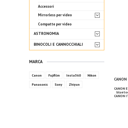
Accessori
Mirrorless per video
Compatte per video
ASTRONOMIA
BINOCOLI E CANNOCCHIALI
MARCA
Canon
Fujifilm
Insta360
Nikon
CANON 
Panasonic
Sony
Zhiyun
CANON EO
bluetoo
CANON IT