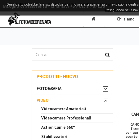
Questo sito potrebbe fare uso di cookie per migliorare l'esperienza di navigazione degli utent
Bisogno di assistenza? Chiamaci +39 0171 767126
Proseguendo nella naviga
Chi siamo
PRODOTTI - NUOVO
FOTOGRAFIA
VIDEO
Videocamere Amatoriali
CAN
Videocamere Professionali
CANO
Action Cam e 360°
fram
con gar
Stabilizzatori
sconto 