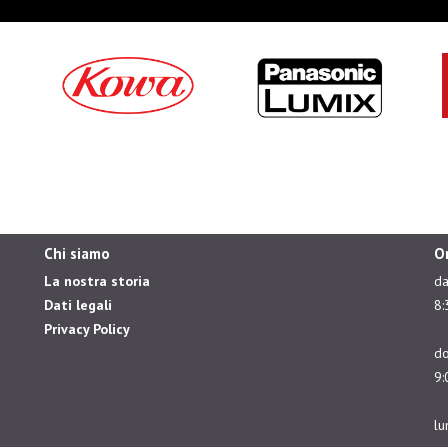
Chi siamo
O
La nostra storia
da
Dati legali
8:
Privacy Policy
do
9:
lu