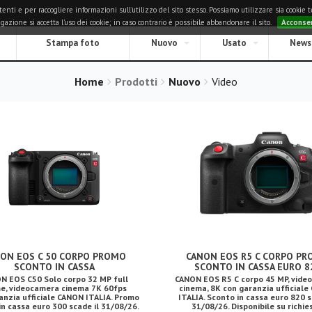
i e per raccogliere informazioni sull'utilizzo del sito stesso. Possiamo utilizzare sia cookie tec
zione si accetta l'uso dei cookie; in caso contrario è possibile abbandonare il sito.
Acconse
Stampa foto
Nuovo
Usato
News
Home
Prodotti
Nuovo
Video
ON EOS C 50 CORPO PROMO
CANON EOS R5 C CORPO P
SCONTO IN CASSA
SCONTO IN CASSA EURO 8
N EOS C50 Solo corpo 32 MP full
CANON EOS R5 C corpo 45 MP, vide
e, videocamera cinema 7K 60fps
cinema, 8K con garanzia ufficial
anzia ufficiale CANON ITALIA. Promo
ITALIA. Sconto in cassa euro 820 s
in cassa euro 300 scade il 31/08/26.
31/08/26. Disponibile su richie