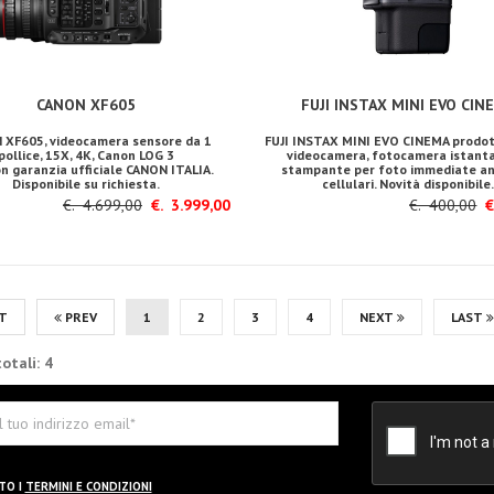
CANON XF605
FUJI INSTAX MINI EVO CIN
 XF605, videocamera sensore da 1
FUJI INSTAX MINI EVO CINEMA prodott
pollice, 15X, 4K, Canon LOG 3
videocamera, fotocamera istant
n garanzia ufficiale CANON ITALIA.
stampante per foto immediate a
Disponibile su richiesta.
cellulari. Novità disponibile
€. 4.699,00
€. 3.999,00
€. 400,00
€.
T
PREV
1
2
3
4
NEXT
LAST
otali: 4
TO I
TERMINI E CONDIZIONI