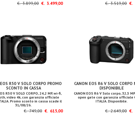
€. 3.899,00
€. 3.499,00
€. 3.519,00
€. 
EOS R50 V SOLO CORPO PROMO
CANON EOS R6 V SOLO CORPO 
SCONTO IN CASSA
DISPONIBILE
S R50 V SOLO CORPO, 24,2 MP, wi-fi,
CANON EOS R6 V Solo corpo, 32,5 MP, 
th, video 4k, con garanzia ufficiale
open gate con garanzia ufficiale
ALIA. Promo sconto in cassa scade il
ITALIA. Disponibile.
31/08/26.
€. 749,00
€. 615,00
€. 2.649,00
€. 