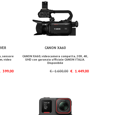
LVER
CANON XA60
, sensore
CANON XA60, videocamera compatta, 20X, 4K,
mm, video
UHD con garanzia ufficiale CANON ITALIA.
Disponibile
 399,00
€. 1.600,00
€. 1.449,00