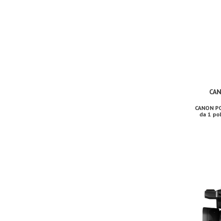
CA
CANON PO
da 1 pol