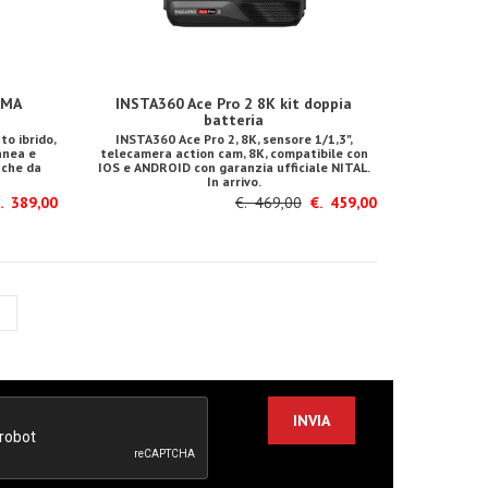
EMA
INSTA360 Ace Pro 2 8K kit doppia
batteria
o ibrido,
INSTA360 Ace Pro 2, 8K, sensore 1/1,3",
anea e
telecamera action cam, 8K, compatibile con
nche da
IOS e ANDROID con garanzia ufficiale NITAL.
.
In arrivo.
 389,00
€. 469,00
€. 459,00