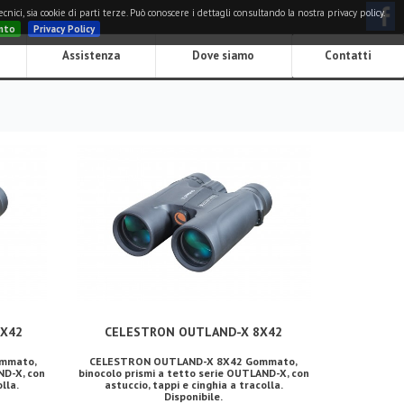
nici, sia cookie di parti terze. Può conoscere i dettagli consultando la nostra privacy policy.
nto
Privacy Policy
Assistenza
Dove siamo
Contatti
0X42
CELESTRON OUTLAND-X 8X42
mmato,
CELESTRON OUTLAND-X 8X42 Gommato,
ND-X, con
binocolo prismi a tetto serie OUTLAND-X, con
lla.
astuccio, tappi e cinghia a tracolla.
Disponibile.