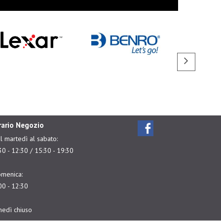
rario Negozio
l martedì al sabato:
30 - 12:30 / 15:30 - 19:30
menica:
00 - 12:30
nedì chiuso