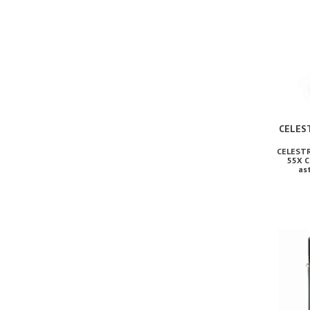
CELES
CELESTR
55X C
ast