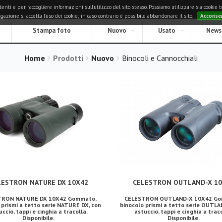
i e per raccogliere informazioni sull'utilizzo del sito stesso. Possiamo utilizzare sia cookie tec
zione si accetta l'uso dei cookie; in caso contrario è possibile abbandonare il sito.
Acconse
Stampa foto
Nuovo
Usato
News
Home
Prodotti
Nuovo
Binocoli e Cannocchiali
LESTRON NATURE DX 10X42
CELESTRON OUTLAND-X 1
TRON NATURE DX 10X42 Gommato,
CELESTRON OUTLAND-X 10X42 Go
 prismi a tetto serie NATURE DX, con
binocolo prismi a tetto serie OUTLA
uccio, tappi e cinghia a tracolla.
astuccio, tappi e cinghia a traco
Disponibile.
Disponibile.