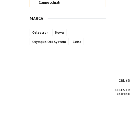
Cannocchiali
MARCA
Celestron
Kowa
Olympus OM System
Zeiss
CELE
CELESTR
astronom