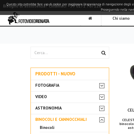
Questo sito potrebbe fare uso di cookie per migliorare l'esperienza di navigazione degli utent
Bisogno di assistenza? Chiamaci +39 0171 767126
Proseguendo nella naviga
Chi siamo
PRODOTTI - NUOVO
FOTOGRAFIA
VIDEO
ASTRONOMIA
CE
BINOCOLI E CANNOCCHIALI
CELES
binocolo
Binocoli
ast