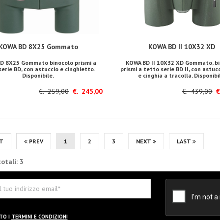
KOWA BD 8X25 Gommato
KOWA BD II 10X32 XD
D 8X25 Gommato binocolo prismi a
KOWA BD II 10X32 XD Gommato, bi
serie BD, con astuccio e cinghietto.
prismi a tetto serie BD II, con astucc
Disponibile.
e cinghia a tracolla. Disponibi
€. 259,00
€. 245,00
€. 439,00
€.
T
PREV
1
2
3
NEXT
LAST
otali: 3
TO I
TERMINI E CONDIZIONI