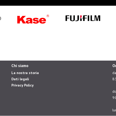
Chi siamo
O
La nostra storia
da
Dati legali
8:
Privacy Policy
do
9:
lu