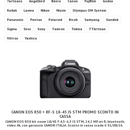
7artisans
Angelbird
Benro
Canon
Fujifilm
Godox
Kodak
Laowa
Nikon
Nissin
Olympus OM System
Panasonic
Pentax
Polaroid
Ricoh
Samyang
Sandisk
Sigma
Sirui
Sony
Tamron
Tokina
TTArtisan
Viltrox
Yashica
CANON EOS R50 + RF-S 18-45 IS STM PROMO SCONTO IN
CASSA
CANON EOS R50 kit zoom 18/45 F.4,5-6,3 IS STM, 24,2 MP, wi-fi, bluetooth,
video 4k, con garanzia CANON ITALIA. Sconto in cassa scade il 31/08/26.