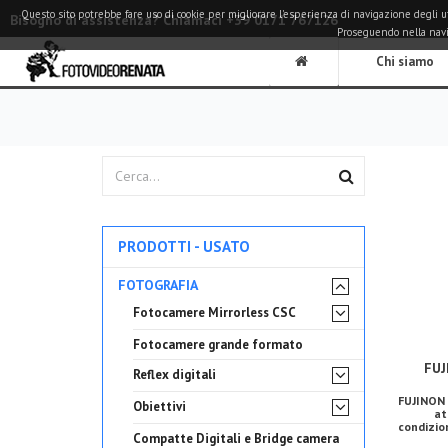
Questo sito potrebbe fare uso di cookie per migliorare l'esperienza di navigazione degli utent
Bisogno di assistenza? Chiamaci +39 0171 767126
Proseguendo nella naviga
Chi siamo
PRODOTTI - USATO
FOTOGRAFIA
Fotocamere Mirrorless CSC
Fotocamere grande formato
FUJ
Reflex digitali
FUJINON 
Obiettivi
at
condizion
Compatte Digitali e Bridge camera