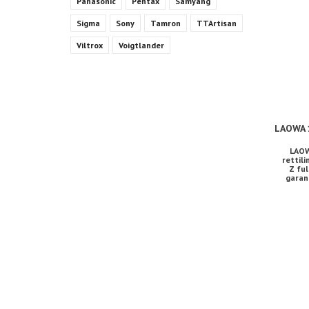
Panasonic
Pentax
Samyang
Sigma
Sony
Tamron
TTArtisan
Viltrox
Voigtlander
LAOWA 1
LAOW
rettil
Z fu
garanz