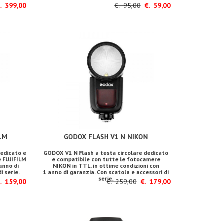
 399,00
€. 95,00
€. 59,00
LM
GODOX FLASH V1 N NIKON
dedicato e
GODOX V1 N Flash a testa circolare dedicato
 FUJIFILM
e compatibile con tutte le fotocamere
anno di
NIKON in TTL, in ottime condizioni con
i serie.
1 anno di garanzia. Con scatola e accessori di
serie.
 159,00
€. 259,00
€. 179,00