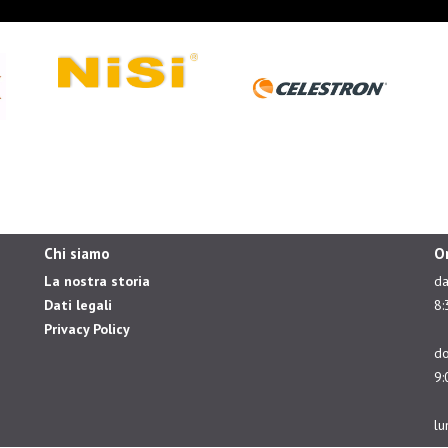
Chi siamo
O
La nostra storia
da
Dati legali
8:
Privacy Policy
do
9:
lu