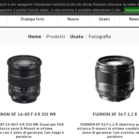
i e per raccogliere informazioni sull'utilizzo del sito stesso. Possiamo utilizzare sia cookie tec
zione si accetta l'uso dei cookie; in caso contrario è possibile abbandonare il sito.
Acconse
Stampa foto
Nuovo
Usato
News
Home
Prodotti
Usato
Fotografia
INON XF 16-80 F.4 R OIS WR
FUJINON XF 56 F.1,2 R
XF 16-80 F.4 R OIS WR Zoom per FUJI
FUJINON XF 56 F.1,2 R obiettivo p
tacco serie X-Mount in ottime
attacco X-mount in ottime condizio
i con 1 anno di garanzia. Con tappi e
anno di garanzia. Con scatola, ta
paraluce.
paraluce