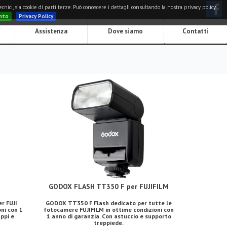
nici, sia cookie di parti terze. Può conoscere i dettagli consultando la nostra privacy policy.
nto
Privacy Policy
Assistenza
Dove siamo
Contatti
GODOX FLASH TT350 F per FUJIFILM
er FUJI
GODOX TT350 F Flash dedicato per tutte le
ni con 1
fotocamere FUJIFILM in ottime condizioni con
ppi e
1 anno di garanzia. Con astuccio e supporto
treppiede.