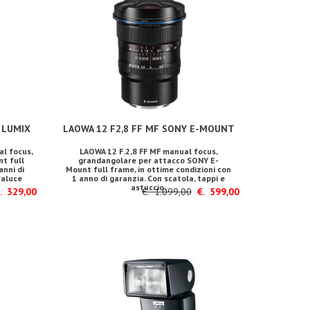
 LUMIX
LAOWA 12 F2,8 FF MF SONY E-MOUNT
l focus,
LAOWA 12 F.2,8 FF MF manual focus,
nt full
grandangolare per attacco SONY E-
anni di
Mount full frame, in ottime condizioni con
raluce
1 anno di garanzia. Con scatola, tappi e
astuccio.
 329,00
€. 1.099,00
€. 599,00