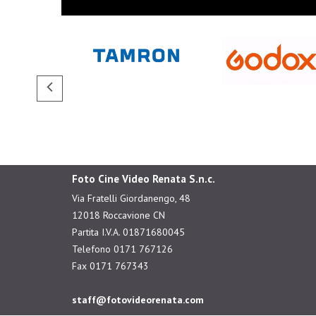
Foto Cine Video Renata S.n.c.
Via Fratelli Giordanengo, 48
12018 Roccavione CN
Partita I.V.A. 01871680045
Telefono 0171 767126
Fax 0171 767343
staff@fotovideorenata.com