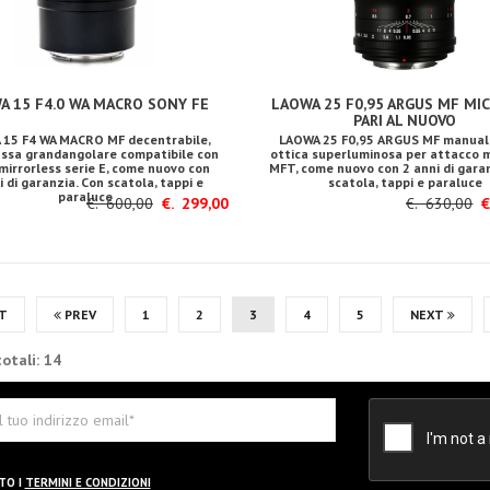
A 15 F4.0 WA MACRO SONY FE
LAOWA 25 F0,95 ARGUS MF MIC
PARI AL NUOVO
 15 F4 WA MACRO MF decentrabile,
LAOWA 25 F0,95 ARGUS MF manual 
fissa grandangolare compatibile con
ottica superluminosa per attacco m
irrorless serie E, come nuovo con
MFT, come nuovo con 2 anni di gara
i di garanzia. Con scatola, tappi e
scatola, tappi e paraluce
paraluce
€. 600,00
€. 299,00
€. 630,00
€.
T
PREV
1
2
3
4
5
NEXT
otali: 14
TO I
TERMINI E CONDIZIONI