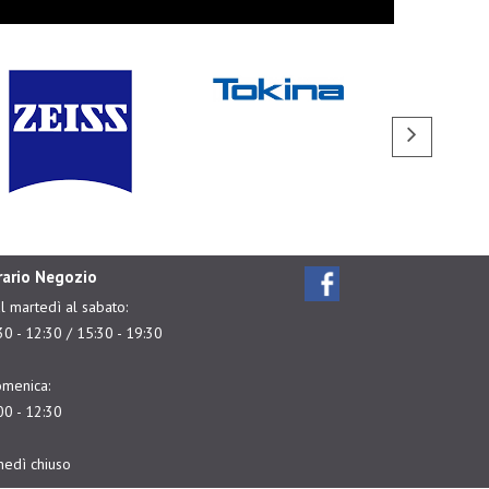
rario Negozio
l martedì al sabato:
30 - 12:30 / 15:30 - 19:30
menica:
00 - 12:30
nedì chiuso