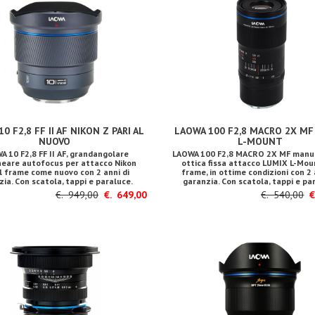
0 F2,8 FF II AF NIKON Z PARI AL
LAOWA 100 F2,8 MACRO 2X MF
NUOVO
L-MOUNT
A 10 F2,8 FF II AF, grandangolare
LAOWA 100 F2,8 MACRO 2X MF manua
ineare autofocus per attacco Nikon
ottica fissa attacco LUMIX L-Mou
ll frame come nuovo con 2 anni di
frame, in ottime condizioni con 2 
ia. Con scatola, tappi e paraluce.
garanzia. Con scatola, tappi e pa
€. 949,00
€. 649,00
€. 540,00
€.