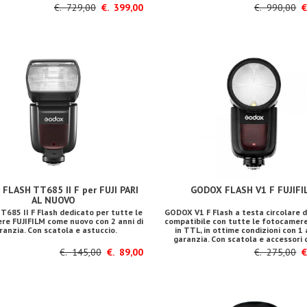
€. 729,00
€. 399,00
€. 990,00
€.
FLASH TT685 II F per FUJI PARI
GODOX FLASH V1 F FUJIFI
AL NUOVO
685 II F Flash dedicato per tutte le
GODOX V1 F Flash a testa circolare 
re FUJIFILM come nuovo con 2 anni di
compatibile con tutte le fotocamere
ranzia. Con scatola e astuccio.
in TTL, in ottime condizioni con 1 
garanzia. Con scatola e accessori d
€. 145,00
€. 89,00
€. 275,00
€.