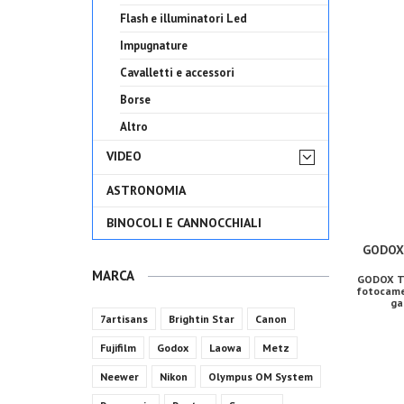
Flash e illuminatori Led
Impugnature
Cavalletti e accessori
Borse
Altro
VIDEO
ASTRONOMIA
BINOCOLI E CANNOCCHIALI
GODOX 
MARCA
GODOX TT
fotocame
ga
7artisans
Brightin Star
Canon
Fujifilm
Godox
Laowa
Metz
Neewer
Nikon
Olympus OM System