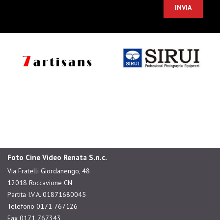
Foto Cine Video Renata S.n.c.
Via Fratelli Giordanengo, 48
12018 Roccavione CN
Partita I.V.A. 01871680045
Telefono 0171 767126
Fax 0171 767343