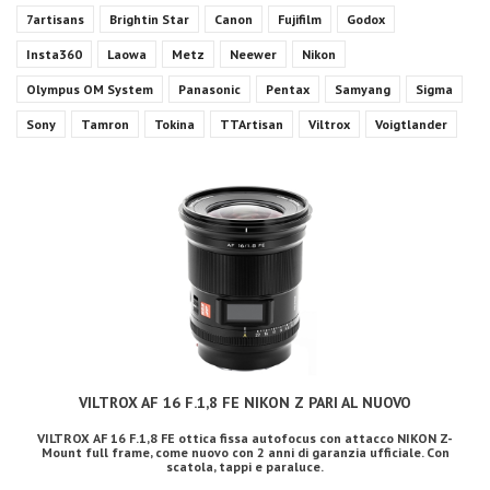
7artisans
Brightin Star
Canon
Fujifilm
Godox
Insta360
Laowa
Metz
Neewer
Nikon
Olympus OM System
Panasonic
Pentax
Samyang
Sigma
Sony
Tamron
Tokina
TTArtisan
Viltrox
Voigtlander
VILTROX AF 16 F.1,8 FE NIKON Z PARI AL NUOVO
VILTROX AF 16 F.1,8 FE ottica fissa autofocus con attacco NIKON Z-
Mount full frame, come nuovo con 2 anni di garanzia ufficiale. Con
scatola, tappi e paraluce.