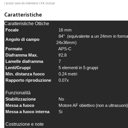
I prezzi sono da intendersi I.V.A. inclusa
Caratteristiche
Caratteristiche Ottiche
Focale
16 mm
84° (equivalente a un 24mm in forma
Angolo di campo
24x36mm)
Formato
APS-C
Diaframma Max.
f/2.8
Lamelle diaframma
7
Lenti/Gruppi
5 elementi in 5 gruppi
Min. distanza fuoco
0.24 metri
Rapporto riproduzione
0.07x
Funzionalità
Stabilizzazione
No
Messa a fuoco
Motore AF obiettivo (non a ultrasuoni)
Messa a fuoco interna
Si
Costruzione e note