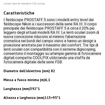
I prezzi sono da intendersi I.V.A. inclusa
Caratteristiche
I fieldscope PROSTAFF 5 sono i modelli entry level dei
fieldscope Nikon e i successori della serie RA III. Il corpo
principale dei fieldscope PROSTAFF 5 è circa il 20% più
leggero degli attuali modelli RA III. Le lenti oculari zoom di
nuova concezione riducono al minimo l’aberrazione
cromatica nei bordi del campo visivo e hanno un design a
proiezione arretrata per il massimo del comfort. Tre tipi di
lenti oculari con compatibilità con il sistema digiscoping,
consentono il montaggio su un’ampia gamma di fotocamere
digitali compatte COOLPIX utilizzando una staffa da
fotocamera digitale della serie FSB.
Diametro dell’obiettivo (mm) 82
Messa a fuoco minima (m)6,1
Lunghezza (mm)392*1
Altezza x larghezza (mm)113×95*1