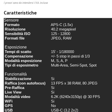
I prezzi sono da intendersi I.V.A. inclusa
Caratteristiche
Sensore
Formato
APS-C (1.5x)
Risoluzione
40.2 megapixel
Sensibilità ISO
125 - 12800
Formati file
JPEG, RAW
Esposizione
Tempi di scatto
15' - 1/180000
Compensazione
+/- 5 stop in passi di 1/3
Modalità esposizione
M, S, A, P
Tipi di esposimetro
Multi-Area, Semi-Spot, Spot
Funzionalità
Stabilizzazione
Si
Raffica (con autofocus)
13 FPS x 38 RAW, 80 JPEG
Pre-Raffica
Si
Live View
Si
Modalità video
6.2K (6240x3150p) @ 30 FPS
WiFi
Si
GPS
No
USB
USB-C (3.2 2x2)