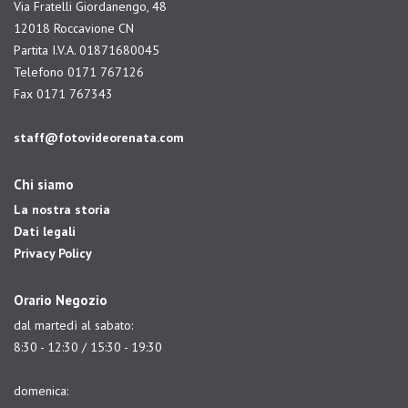
Via Fratelli Giordanengo, 48
12018 Roccavione CN
Partita I.V.A. 01871680045
Telefono 0171 767126
Fax 0171 767343
staff@fotovideorenata.com
Chi siamo
La nostra storia
Dati legali
Privacy Policy
Orario Negozio
dal martedì al sabato:
8:30 - 12:30 / 15:30 - 19:30
domenica: