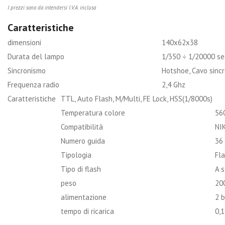
I prezzi sono da intendersi I.V.A. inclusa
Caratteristiche
dimensioni
140x62x38
Durata del lampo
1/350 ÷ 1/20000 se
Sincronismo
Hotshoe, Cavo sinc
Frequenza radio
2,4 Ghz
Caratteristiche
TTL, Auto Flash, M/Multi, FE Lock, HSS(1/8000s)
Temperatura colore
56
Compatibilità
NI
Numero guida
36
Tipologia
Fl
Tipo di flash
A s
peso
20
alimentazione
2 b
tempo di ricarica
0,1