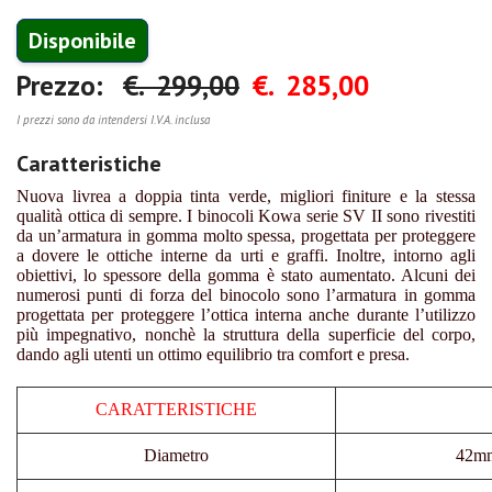
Disponibile
Prezzo:
€. 299,00
€. 285,00
I prezzi sono da intendersi I.V.A. inclusa
Caratteristiche
Nuova livrea a doppia tinta verde, migliori finiture e la stessa
qualità ottica di sempre. I binocoli Kowa serie SV II sono rivestiti
da un’armatura in gomma molto spessa, progettata per proteggere
a dovere le ottiche interne da urti e graffi. Inoltre, intorno agli
obiettivi, lo spessore della gomma è stato aumentato. Alcuni dei
numerosi punti di forza del binocolo sono l’armatura in gomma
progettata per proteggere l’ottica interna anche durante l’utilizzo
più impegnativo, nonchè la struttura della superficie del corpo,
dando agli utenti un ottimo equilibrio tra comfort e presa.
CARATTERISTICHE
Diametro
42m