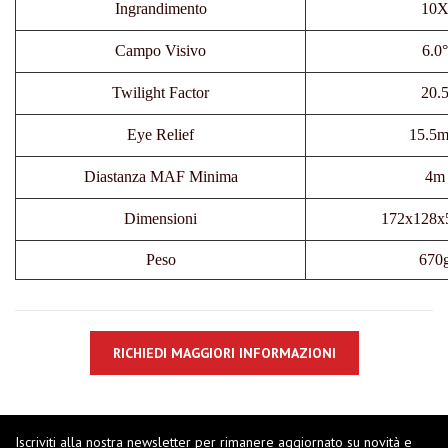
Ingrandimento
10
Campo Visivo
6.0°
Twilight Factor
20.
Eye Relief
15.5
Diastanza MAF Minima
4m
Dimensioni
172x128x
Peso
670
RICHIEDI MAGGIORI INFORMAZIONI
Iscriviti alla nostra newsletter per rimanere aggiornato su novità e