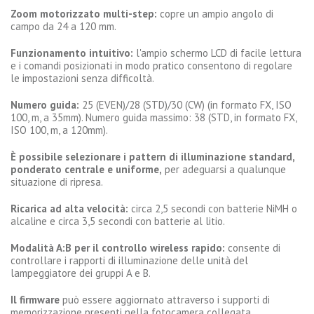
Zoom motorizzato multi-step:
copre un ampio angolo di
campo da 24 a 120 mm.
Funzionamento intuitivo:
l'ampio schermo LCD di facile lettura
e i comandi posizionati in modo pratico consentono di regolare
le impostazioni senza difficoltà.
Numero guida:
25 (EVEN)/28 (STD)/30 (CW) (in formato FX, ISO
100, m, a 35mm). Numero guida massimo: 38 (STD, in formato FX,
ISO 100, m, a 120mm).
È possibile selezionare i pattern di illuminazione standard,
ponderato centrale e uniforme,
per adeguarsi a qualunque
situazione di ripresa.
Ricarica ad alta velocità:
circa 2,5 secondi con batterie NiMH o
alcaline e circa 3,5 secondi con batterie al litio.
Modalità A:B per il controllo wireless rapido:
consente di
controllare i rapporti di illuminazione delle unità del
lampeggiatore dei gruppi A e B.
Il firmware
può essere aggiornato attraverso i supporti di
memorizzazione presenti nella fotocamera collegata.