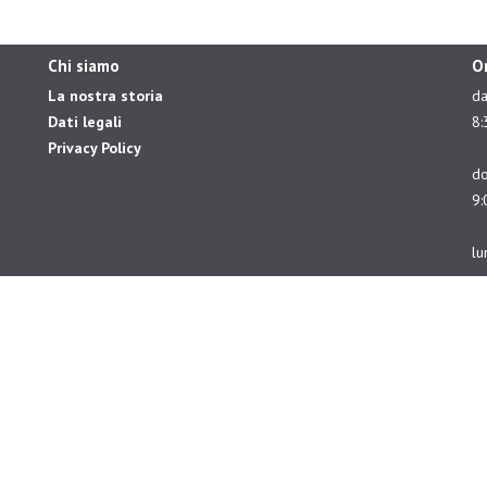
Chi siamo
O
La nostra storia
da
Dati legali
8:
Privacy Policy
do
9:
lu