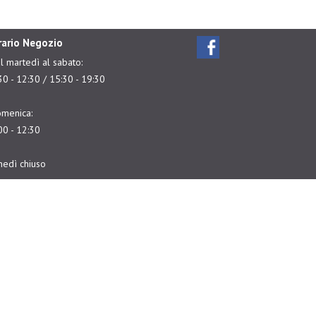
rario Negozio
l martedì al sabato:
30 - 12:30 / 15:30 - 19:30
menica:
00 - 12:30
nedì chiuso