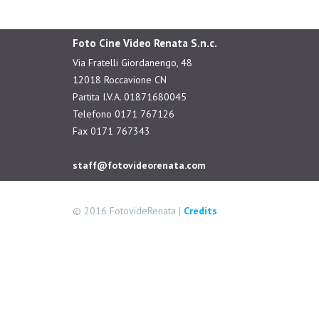
Foto Cine Video Renata S.n.c.
Via Fratelli Giordanengo, 48
12018 Roccavione CN
Partita I.V.A. 01871680045
Telefono 0171 767126
Fax 0171 767343
staff@fotovideorenata.com
© 2016 FotovideRenata |
Credits