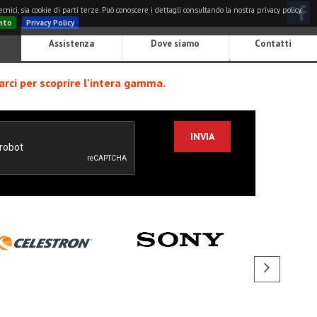
nici, sia cookie di parti terze. Può conoscere i dettagli consultando la nostra privacy policy.
nto
Privacy Policy
Assistenza
Dove siamo
Contatti
arci per scoprire l'intera gamma.