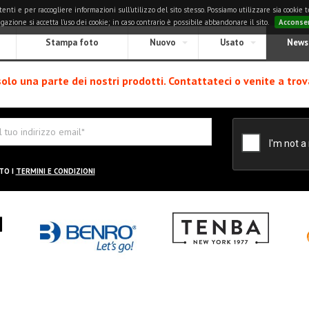
i e per raccogliere informazioni sull'utilizzo del sito stesso. Possiamo utilizzare sia cookie tec
zione si accetta l'uso dei cookie; in caso contrario è possibile abbandonare il sito.
Acconse
Stampa foto
Nuovo
Usato
News
solo una parte dei nostri prodotti. Contattateci o venite a trov
TO I
TERMINI E CONDIZIONI