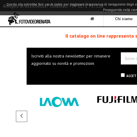
Questo sito potrebbe fare uso di cookie per migliorare l'esperienza di navigazione degli utent
Bisogno di assistenza? Chiamaci +39 0171 767126
Proseguendo nella naviga
Chi siamo
Il catalogo on line rappresenta 
Iscriviti alla nostra newsletter per rimanere
aggiornato su novità e promozioni
ACCET